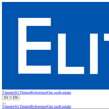
Tjänster
SGTiming
Referenser
Om oss
Kontakt
/
SV
EN
Tjänster
SGTiming
Referenser
Om oss
Kontakt