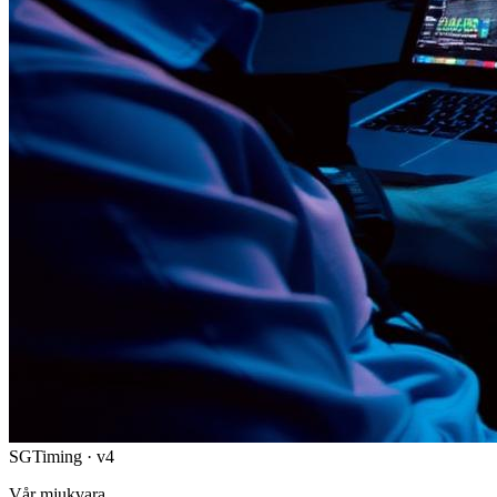
SGTiming · v4
Vår mjukvara